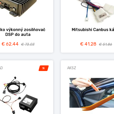
ko výkonný zosilňovač
Mitsubishi Canbus k
DSP do auta
€ 62.44
€ 41.28
€ 73.03
€ 51.86
AD
AKSZ
%