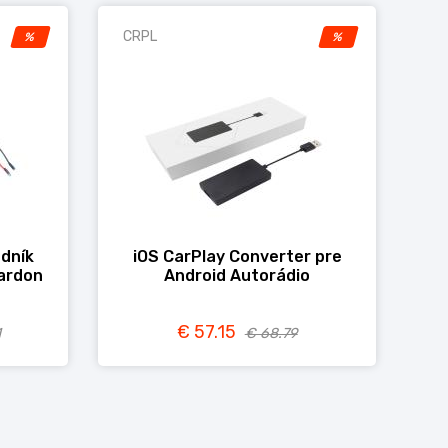
CRPL
%
%
odník
iOS CarPlay Converter pre
Kardon
Android Autorádio
€ 57.15
1
€ 68.79