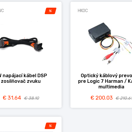
WC
HKOC
%
 napájací kábel DSP
Optický káblový prev
zosilňovač zvuku
pre Logic 7 Harman / 
multimedia
€ 31.64
€ 200.03
€ 38.10
€ 210.6
%