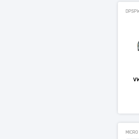
DPSP
VW
MICRO