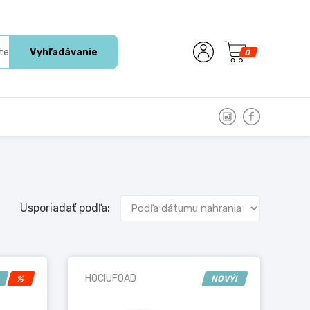
Vyhľadávanie
0
Usporiadať podľa:
HOCIUFOAD
!
%
NOVÝ!