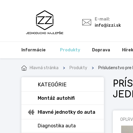
E-mail:
info@izzi.sk
Informácie
Produkty
Doprava
Híre
Hlavná stránka
Produkty
Príslušenstvo pre
PRÍ
KATEGÓRIE
JED
Montáž autohifi
Hlavné jednotky do auta
OPLR
Diagnostika auta