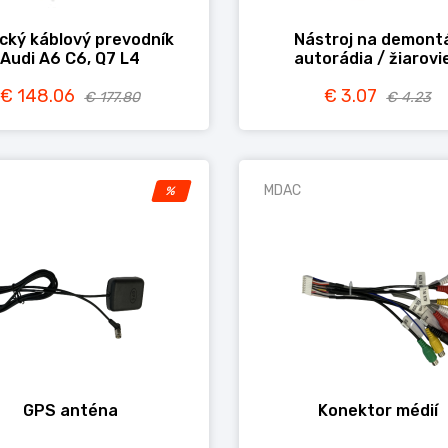
cký káblový prevodník
Nástroj na demont
Audi A6 C6, Q7 L4
autorádia / žiarovi
€ 148.06
€ 3.07
€ 177.80
€ 4.23
MDAC
%
GPS anténa
Konektor médií