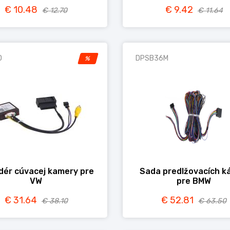
€ 10.48
€ 9.42
€ 12.70
€ 11.64
D
DPSB36M
%
dér cúvacej kamery pre
Sada predlžovacích k
VW
pre BMW
€ 31.64
€ 52.81
€ 38.10
€ 63.50