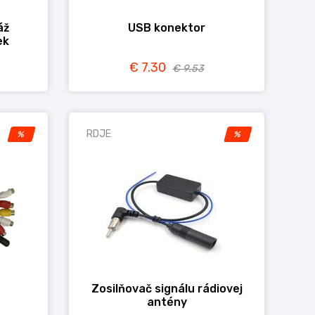
áž
USB konektor
ek
€ 7.30
€ 9.53
RDJE
%
%
Zosilňovač signálu rádiovej
antény