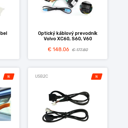
ábel
Optický káblový prevodník
Volvo XC60, S60, V60
€ 148.06
€ 177.80
USB2C
%
%