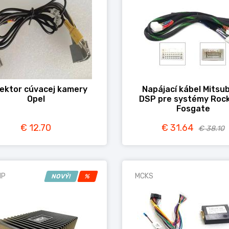
ektor cúvacej kamery
Napájací kábel Mitsub
Opel
DSP pre systémy Roc
Fosgate
€ 12.70
€ 31.64
€ 38.10
MP
MCKS
NOVÝ!
%