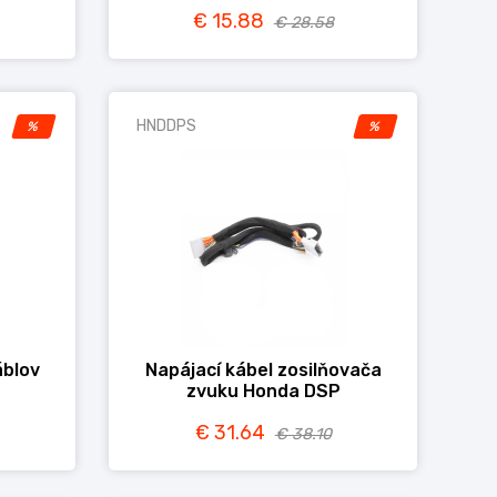
€ 15.88
€ 28.58
HNDDPS
%
%
áblov
Napájací kábel zosilňovača
zvuku Honda DSP
€ 31.64
€ 38.10