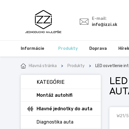
E-mail:
info@izzi.sk
Informácie
Produkty
Doprava
Híre
Hlavná stránka
Produkty
LED osvetlenie int
LED
KATEGÓRIE
AUT
Montáž autohifi
Hlavné jednotky do auta
W21/
Diagnostika auta