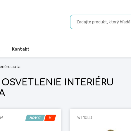
k
Kontakt
eriéru auta
 OSVETLENIE INTERIÉRU
A
5W
WT10LD
NOVÝ!
%