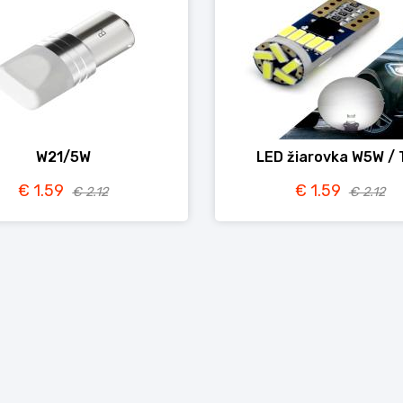
W21/5W
LED žiarovka W5W / 
€ 1.59
€ 1.59
€ 2.12
€ 2.12