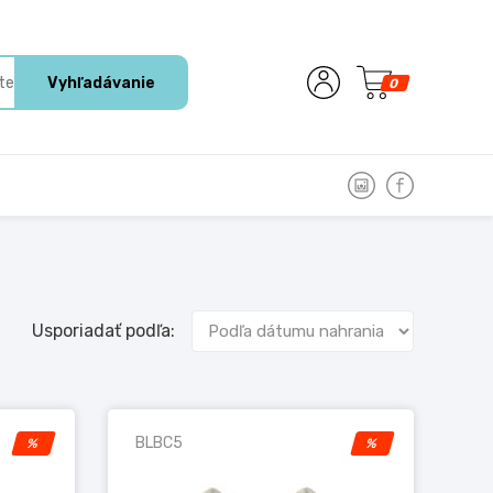
Vyhľadávanie
0
Usporiadať podľa:
BLBC5
%
%