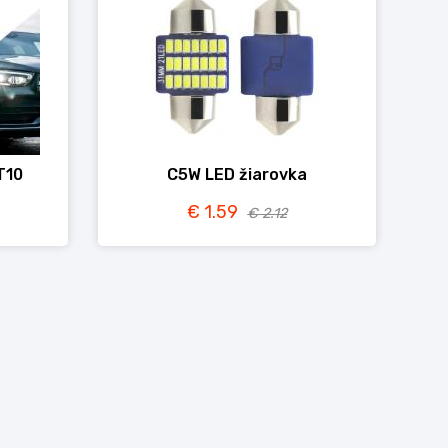
T10
C5W LED žiarovka
€ 1.59
€ 2.12