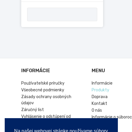
INFORMÁCIE
MENU
Používateľské príručky
Informácie
Všeobecné podmienky
Produkty
Zásady ochrany osobných
Doprava
údajov
Kontakt
Záručný list
O nás
Vyhlásenie o odstúpení od
Informácie o súboroc
zmluvy
Hírek
Online platforma riešenia sporov
Na našej webovej stránke používame súbory