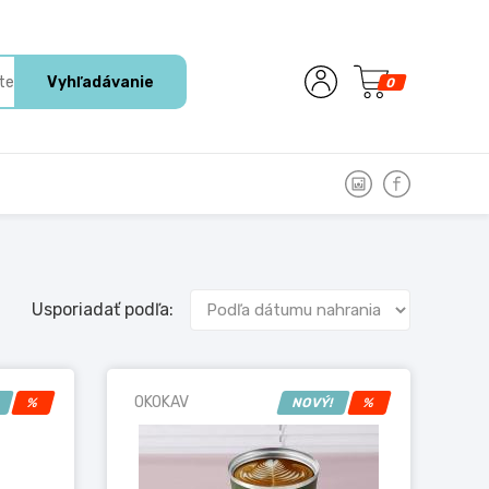
Vyhľadávanie
0
Usporiadať podľa:
OKOKAV
!
%
NOVÝ!
%