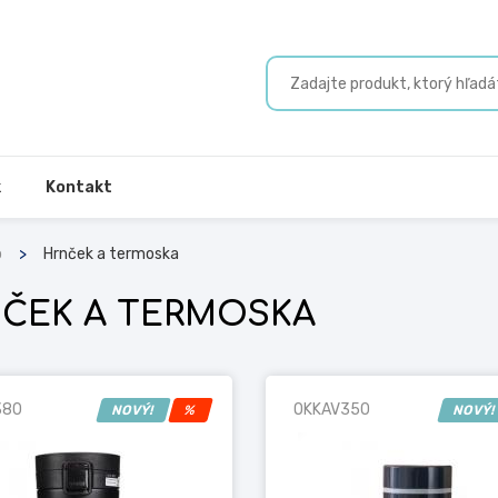
k
Kontakt
o
Hrnček a termoska
ČEK A TERMOSKA
380
OKKAV350
NOVÝ!
%
NOVÝ