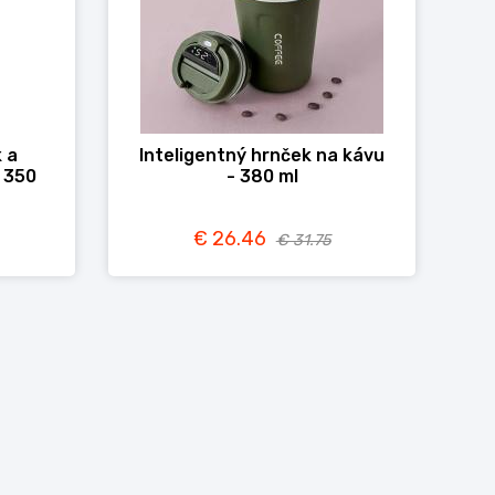
 a
Inteligentný hrnček na kávu
 350
- 380 ml
€ 26.46
€ 31.75