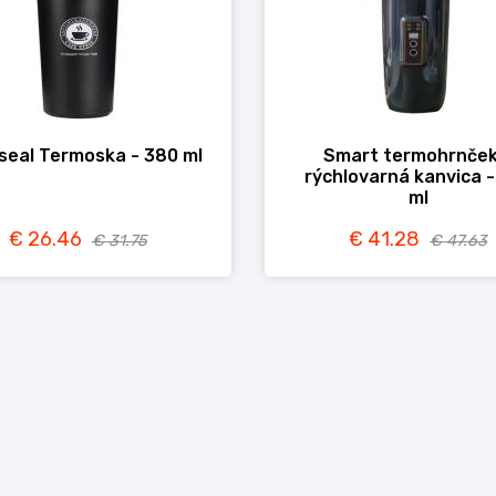
seal Termoska - 380 ml
Smart termohrnček
rýchlovarná kanvica -
ml
€ 26.46
€ 41.28
€ 31.75
€ 47.63