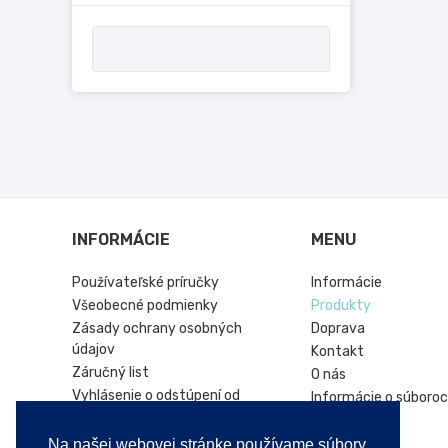
INFORMÁCIE
MENU
Používateľské príručky
Informácie
Všeobecné podmienky
Produkty
Zásady ochrany osobných
Doprava
údajov
Kontakt
Záručný list
O nás
Vyhlásenie o odstúpení od
Informácie o súboroc
zmluvy
Hírek
Online platforma riešenia sporov
Na našej webovej stránke používame súbory