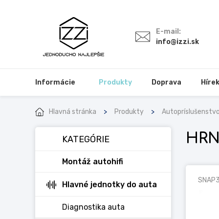
E-mail:
info@izzi.sk
Informácie
Produkty
Doprava
Híre
Hlavná stránka
Produkty
Autopríslušenstv
HRN
KATEGÓRIE
Montáž autohifi
SNAP
Hlavné jednotky do auta
Diagnostika auta