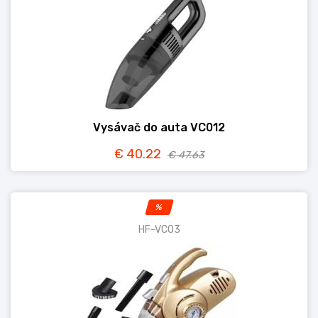
Vysávač do auta VC012
€ 40.22
€ 47.63
%
HF-VC03