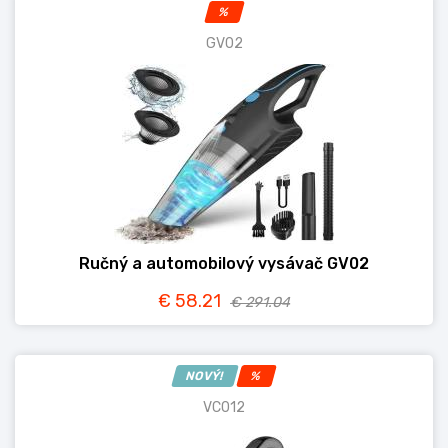
%
GV02
Ručný a automobilový vysávač GV02
€ 58.21
€ 291.04
NOVÝ!
%
VC012