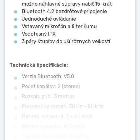
možno náhlavné súpravy nabiť 15-krát
Bluetooth 4.2 bezdrôtové pripojenie
Jednoduché ovládanie
Vstavaný mikrofón a filter šumu
Vodotesný IPX
3 páry štupľov do uší rôznych veľkostí
Technická špecifikácia:
Verzia Bluetooth: V5.0
Počet kanálov: 2 (stereo)
Rozsah: pribl. 5 metrov
Frekvenčný rozsah: 50 Hz – 50 kHz
Batéria: vstavaná, 2 x 60 mAh
Batéria v puzdre: 400 mAh
Čas načítania: pribl. 1 hodina