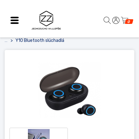
0
Y10 Bluetooth slúchadlá
...