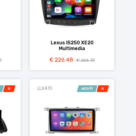
Lexus IS250 XE20
Multimedia
€ 226.48
0
€ 266.70
LLX470
!
%
NOVÝ!
%