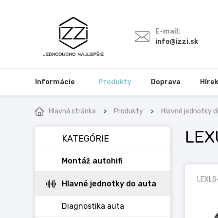
E-mail:
info@izzi.sk
Informácie
Produkty
Doprava
Híre
Hlavná stránka
Produkty
Hlavné jednotky d
LEX
KATEGÓRIE
Montáž autohifi
LEXLS
Hlavné jednotky do auta
Diagnostika auta