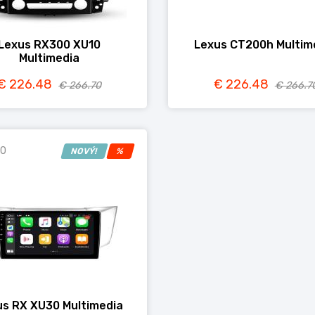
Lexus RX300 XU10
Lexus CT200h Multim
Multimedia
€ 226.48
€ 226.48
€ 266.70
€ 266.7
0
NOVÝ!
%
us RX XU30 Multimedia