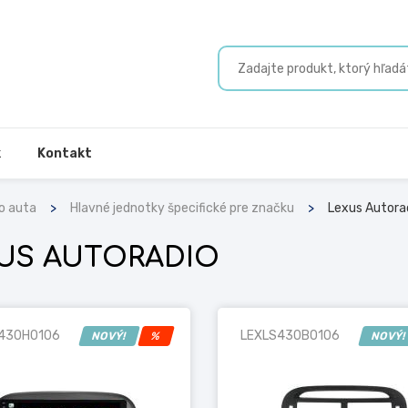
k
Kontakt
o auta
Hlavné jednotky špecifické pre značku
Lexus Autora
US AUTORADIO
430H0106
LEXLS430B0106
NOVÝ!
%
NOVÝ