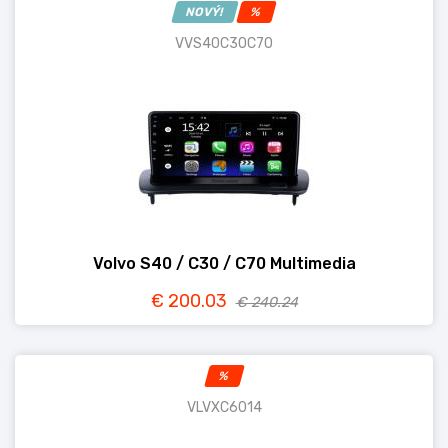
NOVÝ!
%
VVS40C30C70
Volvo S40 / C30 / C70 Multimedia
€ 200.03
€ 240.24
%
VLVXC6014