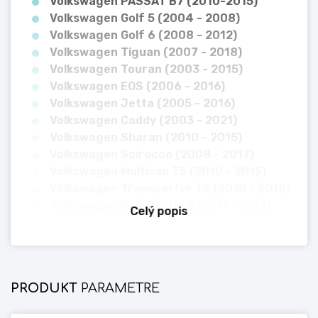
Volkswagen PASSAT B7 (2010-2015)
Volkswagen Golf 5 (2004 - 2008)
Volkswagen Golf 6 (2008 - 2012)
Volkswagen Tiguan (2007 - 2018)
Volkswagen Touran (2003 - 2015)
Volkswagen EOS (2006 - 2016)
Volkswagen Jetta (2005 - 2016)
Volkswagen Caddy (2003 - 2021)
Volkswagen Sharan (2010 - 2015)
Volkswagen Scirocco (2008 - 2017)
Volkswagen Multivan T5 (2010 - 2015)
Volkswagen Transporter T5 (2010 - 2015)
Volkswagen New Bettle 2 (2011 - 2013)
Celý popis
1/16 GB
-
Procesor: Topway TS7 UIS8141E A7 - 4
jadrá x 1,3 GHz, RAM pamäť 1GB - 32-bit DDR3, ROM
PRODUKT
PARAMETRE
pamäť 16GB, displej:IPS matrix.
2/32 GB
-
Procesor: Topway TS7 UIS8141E A7 - 4