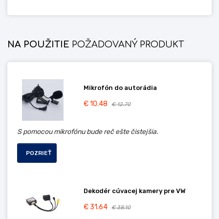
NA POUŽITIE
POŽADOVANÝ PRODUKT
Mikrofón do autorádia
€ 10.48
€ 12.70
S pomocou mikrofónu bude reč ešte čistejšia.
POZRIEŤ
Dekodér cúvacej kamery pre VW
€ 31.64
€ 38.10