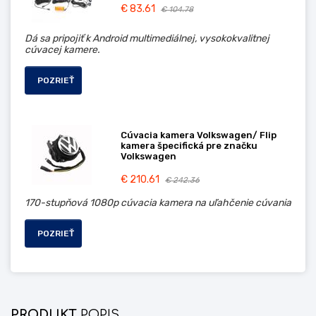
€ 83.61
€ 104.78
Dá sa pripojiť k Android multimediálnej, vysokokvalitnej
cúvacej kamere.
POZRIEŤ
Cúvacia kamera Volkswagen/ Flip
kamera špecifická pre značku
Volkswagen
€ 210.61
€ 242.36
170-stupňová 1080p cúvacia kamera na uľahčenie cúvania
POZRIEŤ
PRODUKT
POPIS