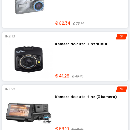
€ 62.34
€ 75.14
HNZHD
%
Kamera do auta Hinz 1080P
€ 41.28
€ 49.74
HNZ3C
%
Kamera do auta Hinz (3 kamera)
€ 58.10
€ 69.85