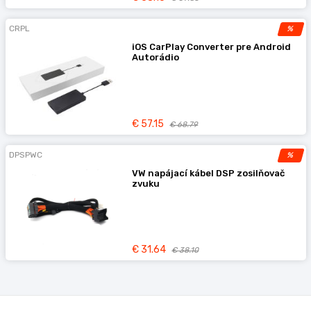
CRPL
%
iOS CarPlay Converter pre Android
Autorádio
€ 57.15
€ 68.79
DPSPWC
%
VW napájací kábel DSP zosilňovač
zvuku
€ 31.64
€ 38.10