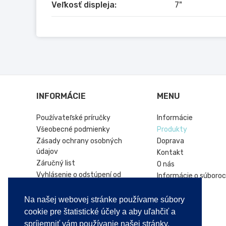
ilustratívny.
Veľkosť displeja:
7"
INFORMÁCIE
MENU
Používateľské príručky
Informácie
Všeobecné podmienky
Produkty
Zásady ochrany osobných
Doprava
údajov
Kontakt
Záručný list
O nás
Vyhlásenie o odstúpení od
Informácie o súboroc
zmluvy
Hírek
Online platforma riešenia sporov
Na našej webovej stránke používame súbory
Vrátenie produktu
cookie pre štatistické účely a aby uľahčiť a
spríjemniť vám používanie našej stránky.