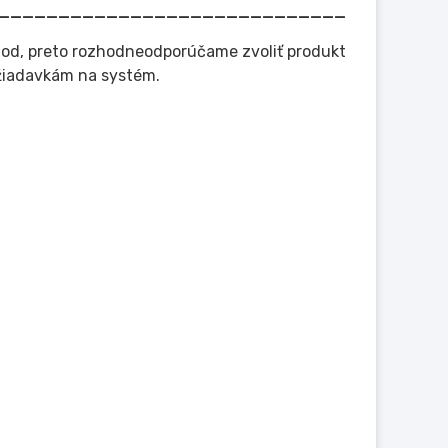
_____________________________________
hod, preto rozhodneodporúčame zvoliť produkt
žiadavkám na systém.