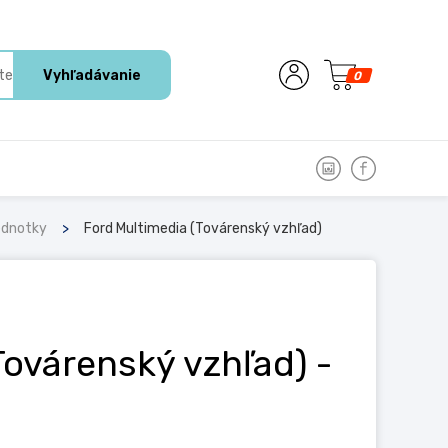
Vyhľadávanie
0
ednotky
Ford Multimedia (Továrenský vzhľad)
Továrenský vzhľad)
-