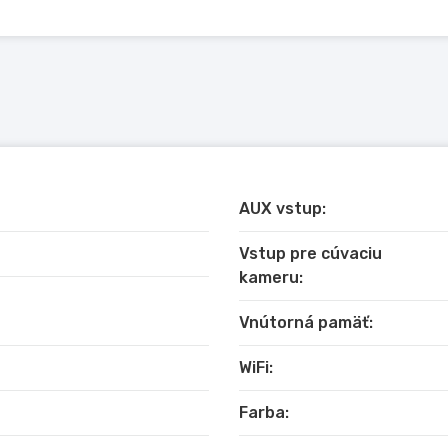
ení iPad, iPhone a Android na displej Car HiFi
, Externý mikrofón, Rádiová anténa, GPS anténa, Subwoofe
AUX vstup:
hrávanie: TV, Film, Spotify, Rádio, Youtube, Netflix, HBOGo 
Vstup pre cúvaciu
Gmail, Viber atď.
kameru:
Vnútorná pamäť:
árenským vzhľadom, káblový zväzok napájacieho kábla špeci
WiFi:
 výrobcami, ktoré môžu byť kedykoľvek zmenené bez predch
Farba:
revziať zodpovednosť za zmeny alebo odchýlky! Vyššieuved