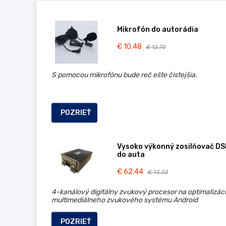
Mikrofón do autorádia
€ 10.48
€ 12.70
S pomocou mikrofónu bude reč ešte čistejšia.
POZRIEŤ
Vysoko výkonný zosilňovač DS
do auta
€ 62.44
€ 73.03
4-kanálový digitálny zvukový procesor na optimalizác
multimediálneho zvukového systému Android
POZRIEŤ