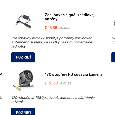
Zosilňovač signálu rádiovej
antény
€ 15.88
€ 28.58
Pre správny rádiový signál je potrebný zosilňovač
Dá
anténneho signálu pre všetky naše multimediálne
c
jednotky.
POZRIEŤ
P
170 stupňov HD cúvacia kamera
€ 30.69
€ 42.33
iu
170-stupňová 1080p cúvacia kamera na uľahčenie
cúvania
POZRIEŤ