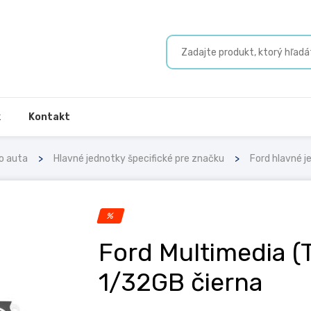
k
Kontakt
o auta
Hlavné jednotky špecifické pre značku
Ford hlavné j
%
Ford Multimedia (
1/32GB čierna