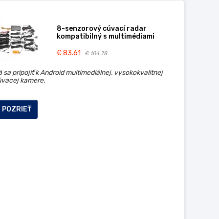
8-senzorový cúvací radar
kompatibilný s multimédiami
€ 83.61
€ 104.78
 sa pripojiť k Android multimediálnej, vysokokvalitnej
úvacej kamere.
POZRIEŤ