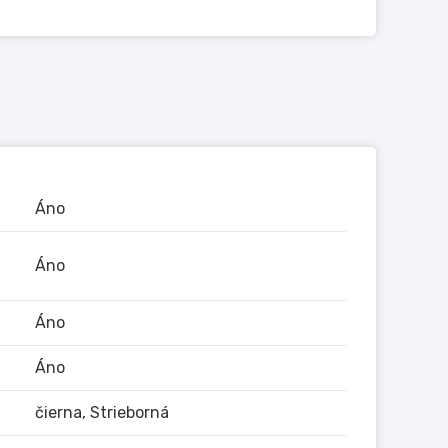
r
Áno
atď
Áno
Áno
fický pre automobil,2xUSB kábel, RCA kábel,
Áno
ádzajúceho upozornenia.Informujte sa prosím
čierna, Strieborná
ený obrázok je v niektorých prípadoch iba