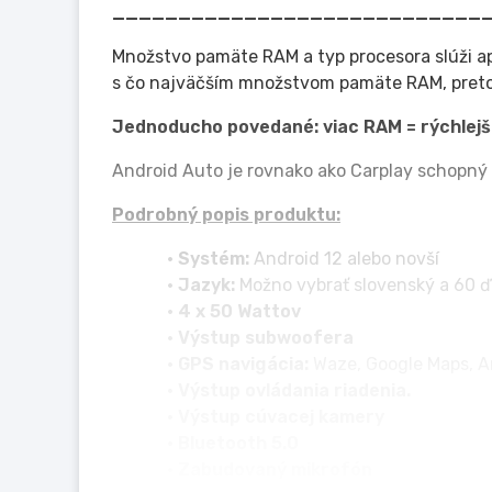
____________________________
Množstvo pamäte RAM a typ procesora slúži a
s čo najväčším množstvom pamäte RAM, preto
Jednoducho povedané: viac RAM = rýchlejši
Android Auto je rovnako ako Carplay schopný 
Podrobný popis produktu:
• Systém:
Android 12 alebo novší
• Jazyk:
Možno vybrať slovenský a 60 ď
• 4 x 50 Wattov
• Výstup subwoofera
• GPS navigácia:
Waze, Google Maps, A
• Výstup ovládania riadenia.
• Výstup cúvacej kamery
• Bluetooth 5.0
• Zabudovaný mikrofón