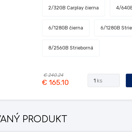
2/32GB Carplay čierna
4/64GB
6/128GB čierna
6/128GB Stri
8/256GB Strieborná
€ 240.24
1
ks
€ 165.10
ANÝ PRODUKT