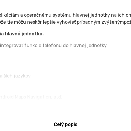
______________________________________
plikáciám a operačnému systému hlavnej jednotky na ich c
že tie môžu neskôr lepšie vyhovieť prípadným zvýšenýmpo
a hlavná jednotka.
integrovať funkcie telefónu do hlavnej jednotky.
alších jazykov
ndroid Maps Navigation, atď.
Celý popis